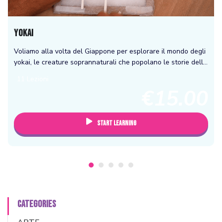
YOKAI
Voliamo alla volta del Giappone per esplorare il mondo degli
yokai, le creature soprannaturali che popolano le storie della
mitologia giapponese! Secondo le leggente, gli yokai
11 Lezioni
possono assumere tantissime forme...
€15.00
Start Learning
CATEGORIES