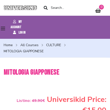
0
My
Account
Log In
Home
All Courses
CULTURE
MITOLOGIA GIAPPONESE
MITOLOGIA GIAPPONESE
Categorie
CULTURE
Universikid Price:
Listino:
49.90€