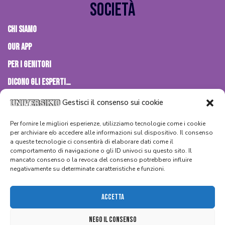
Società
Chi siamo
OUR APP
PER I GENITORI
Dicono gli esperti…
Contattaci
Gestisci il consenso sui cookie
Per fornire le migliori esperienze, utilizziamo tecnologie come i cookie
Caratteristiche
per archiviare e/o accedere alle informazioni sul dispositivo. Il consenso
a queste tecnologie ci consentirà di elaborare dati come il
comportamento di navigazione o gli ID univoci su questo sito. Il
Sostenibilità
mancato consenso o la revoca del consenso potrebbero influire
negativamente su determinate caratteristiche e funzioni.
Contatti per la stampa
FAQs
Accetta
Termini e Condizioni
Nego Il Consenso
Informativa sulla Privacy