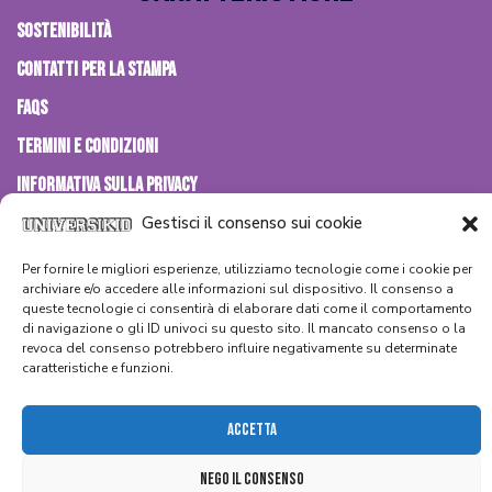
Sostenibilità
Contatti per la stampa
FAQs
Termini e Condizioni
Informativa sulla Privacy
Informativa sui Cookie
Gestisci il consenso sui cookie
Per fornire le migliori esperienze, utilizziamo tecnologie come i cookie per
archiviare e/o accedere alle informazioni sul dispositivo. Il consenso a
queste tecnologie ci consentirà di elaborare dati come il comportamento
@ 2026 – BIMBI WORLDWIDE S.L -VATID ESB67899377 – TUTTI I DIRITTI
di navigazione o gli ID univoci su questo sito. Il mancato consenso o la
RISERVATI
revoca del consenso potrebbero influire negativamente su determinate
caratteristiche e funzioni.
Contattaci
Accetta
Nego Il Consenso