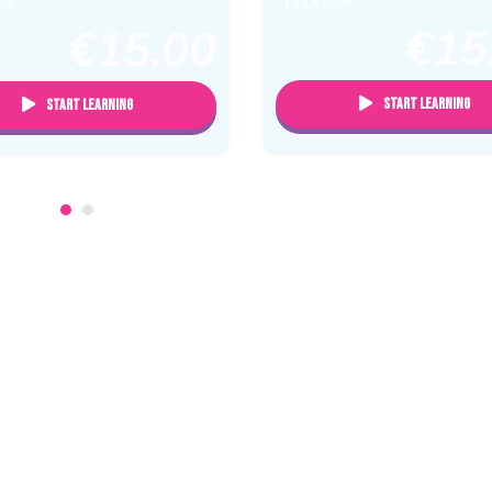
12 Lezioni
oni
come dare vita ai disegni, crea
 che credeva che la verità
€15
€15.00
pop-up e forme 3D...
essere trovata attraverso i
...
Start Learning
Start Learning