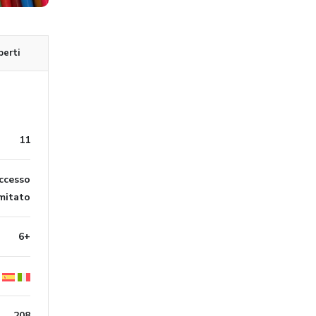
perti
11
ccesso
imitato
6+
208