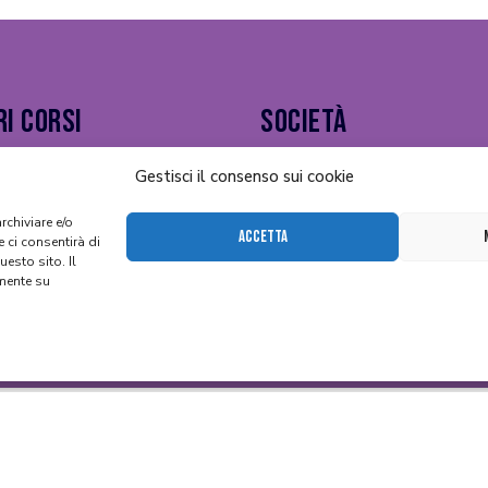
ri Corsi
Società
Chi siamo
Gestisci il consenso sui cookie
IONE
OUR APP
rchiviare e/o
NCE
PER I GENITORI
Accetta
 ci consentirà di
esto sito. Il
Dicono gli esperti…
mente su
Contattaci
Universikid
li Esperti
Listino:
49.90€