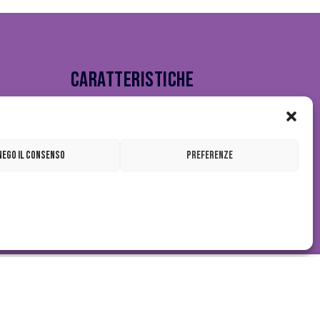
Caratteristiche
Sostenibilità
Contatti per la stampa
FAQs
Nego Il Consenso
Preferenze
Termini e Condizioni
Informativa sulla Privacy
Informativa sui Cookie
 Price:
€15.00
Aggiungi Al Carrello