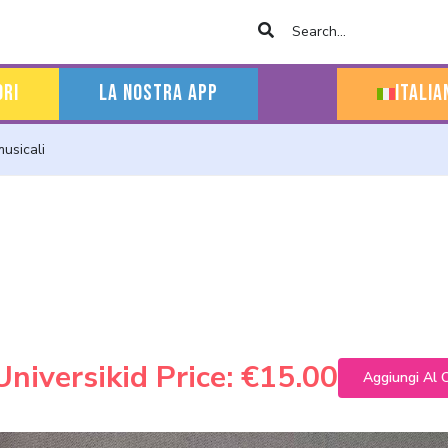
ORI
LA NOSTRA APP
Italia
usicali
Universikid Price:
€15.00
Aggiungi Al C