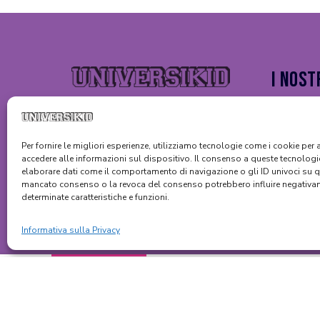
I Nost
ARTE
ILLUSTRAZ
Per fornire le migliori esperienze, utilizziamo tecnologie come i cookie per a
PERFORMA
accedere alle informazioni sul dispositivo. Il consenso a queste tecnologie
elaborare dati come il comportamento di navigazione o gli ID univoci su qu
MANUALITÀ
mancato consenso o la revoca del consenso potrebbero influire negativa
determinate caratteristiche e funzioni.
DESIGN
CULTURE
Informativa sulla Privacy
Panoramica generale
Episodi
Materiali
Dicono g