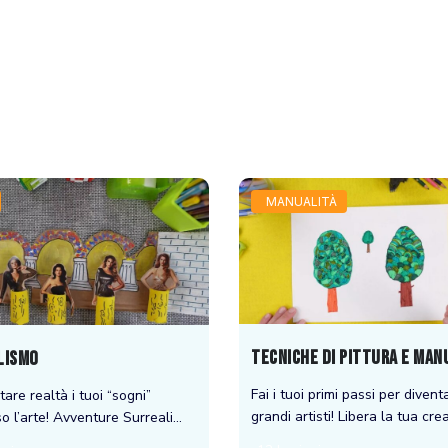
MANUALITÀ
Tecniche Di Pittura E Man
lismo
Fai i tuoi primi passi per divent
tare realtà i tuoi “sogni”
grandi artisti! Libera la tua crea
so l’arte! Avventure Surreali
Questo corso insegna ai futuri a
o dei sogni! Un movimento