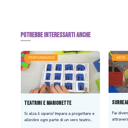
POTREBBE INTERESSARTI ANCHE
PERFORMANCE
ARTE
Surrea
Teatrini E Marionette
Fai diven
Si alza il sipario! Impara a progettare e
attraver
allestire ogni parte di un vero teatro
nel mond
no e
italiano, compresi il palco, il palco reale